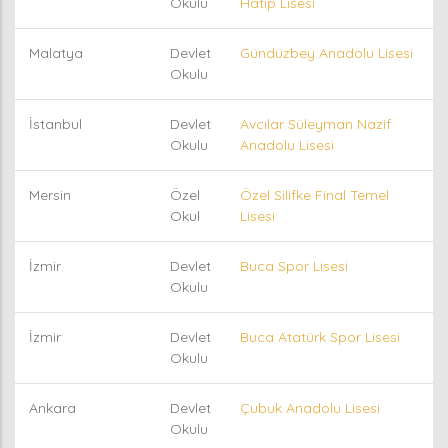
Okulu
Hatip Lisesi
Malatya
Devlet
Gündüzbey Anadolu Lisesi
Okulu
İstanbul
Devlet
Avcılar Süleyman Nazif
Okulu
Anadolu Lisesi
Mersin
Özel
Özel Silifke Final Temel
Okul
Lisesi
İzmir
Devlet
Buca Spor Lisesi
Okulu
İzmir
Devlet
Buca Atatürk Spor Lisesi
Okulu
Ankara
Devlet
Çubuk Anadolu Lisesi
Okulu