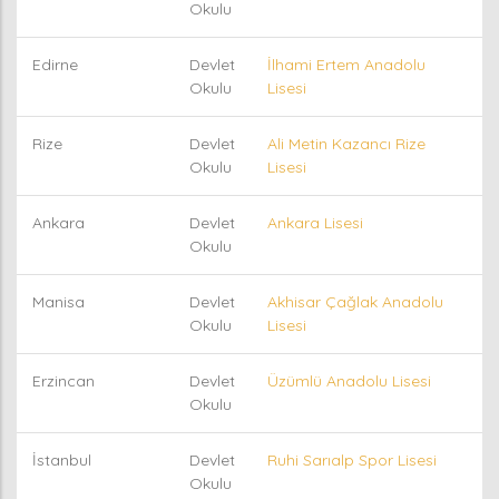
Okulu
Edirne
Devlet
İlhami Ertem Anadolu
Okulu
Lisesi
Rize
Devlet
Ali Metin Kazancı Rize
Okulu
Lisesi
Ankara
Devlet
Ankara Lisesi
Okulu
Manisa
Devlet
Akhisar Çağlak Anadolu
Okulu
Lisesi
Erzincan
Devlet
Üzümlü Anadolu Lisesi
Okulu
İstanbul
Devlet
Ruhi Sarıalp Spor Lisesi
Okulu