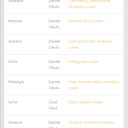
İstanbul
Devlet
Çekmeköy Mehmetçik
Okulu
Anadolu Lisesi
Manisa
Devlet
Manisa Spor Lisesi
Okulu
Ankara
Devlet
Kızılcahamam Anadolu
Okulu
Lisesi
İzmir
Devlet
Karşıyaka Lisesi
Okulu
Malatya
Devlet
Hacı Ahmet Akıncı Anadolu
Okulu
Lisesi
İzmir
Özel
Özel Gelişim Koleji
Okul
Giresun
Devlet
Giresun Atatürk Anadolu