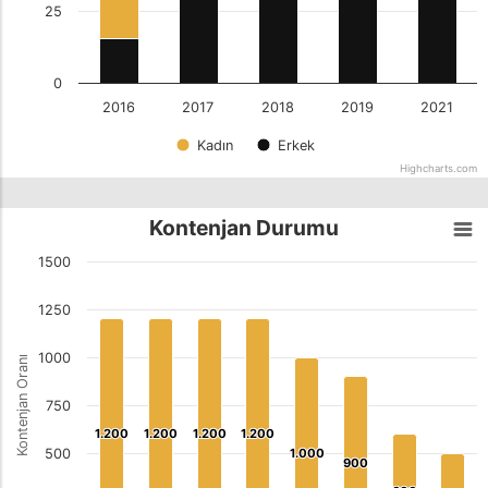
25
0
2016
2017
2018
2019
2021
Kadın
Erkek
Highcharts.com
Kontenjan Durumu
1500
1250
1000
Kontenjan Oranı
750
1.200
1.200
1.200
1.200
1.200
1.200
1.200
1.200
500
1.000
1.000
900
900