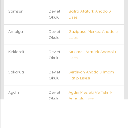
Samsun
Devlet
Bafra Atatürk Anadolu
Okulu
Lisesi
Antalya
Devlet
Gazipaşa Merkez Anadolu
Okulu
Lisesi
Kırklareli
Devlet
Kırklareli Atatürk Anadolu
Okulu
Lisesi
Sakarya
Devlet
Serdivan Anadolu İmam
Okulu
Hatip Lisesi
Aydın
Devlet
Aydın Mesleki Ve Teknik
Okulu
Anadolu Lisesi
İzmir
Devlet
Kiraz Çok Programlı Lisesi
Okulu