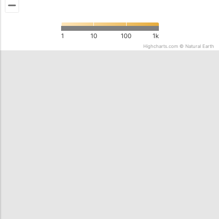
1
10
100
1k
Highcharts.com ©
Natural Earth