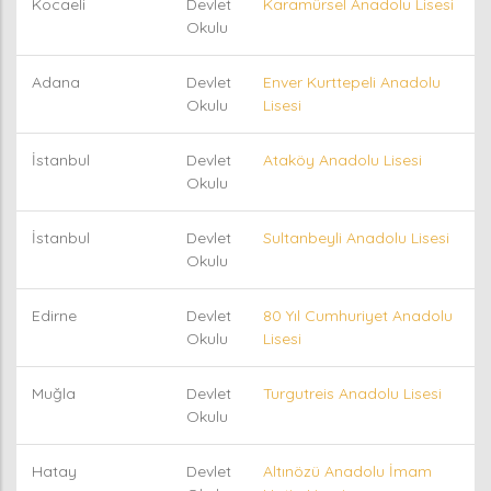
Kocaeli
Devlet
Karamürsel Anadolu Lisesi
Okulu
Adana
Devlet
Enver Kurttepeli Anadolu
Okulu
Lisesi
İstanbul
Devlet
Ataköy Anadolu Lisesi
Okulu
İstanbul
Devlet
Sultanbeyli Anadolu Lisesi
Okulu
Edirne
Devlet
80 Yıl Cumhuriyet Anadolu
Okulu
Lisesi
Muğla
Devlet
Turgutreis Anadolu Lisesi
Okulu
Hatay
Devlet
Altınözü Anadolu İmam