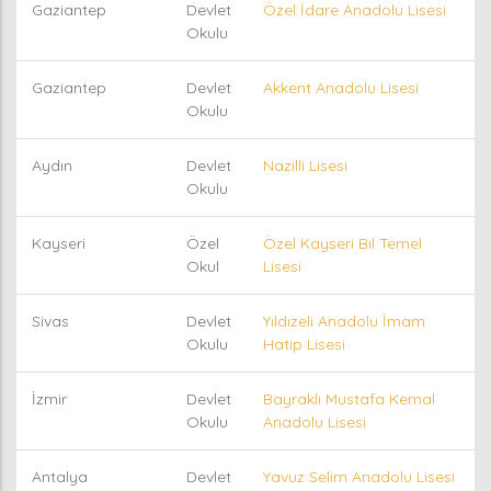
Gaziantep
Devlet
Özel İdare Anadolu Lisesi
Okulu
Gaziantep
Devlet
Akkent Anadolu Lisesi
Okulu
Aydın
Devlet
Nazilli Lisesi
Okulu
Kayseri
Özel
Özel Kayseri Bil Temel
Okul
Lisesi
Sivas
Devlet
Yıldızeli Anadolu İmam
Okulu
Hatip Lisesi
İzmir
Devlet
Bayraklı Mustafa Kemal
Okulu
Anadolu Lisesi
Antalya
Devlet
Yavuz Selim Anadolu Lisesi