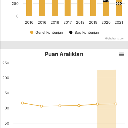
600
600
250
500
500
0
2016
2016
2016
2017
2018
2019
2020
2021
Genel Kontenjan
Boş Kontenjan
Highcharts.com
Puan Aralıkları
250
200
150
100
50