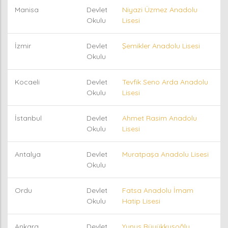
Manisa
Devlet
Niyazi Üzmez Anadolu
Okulu
Lisesi
İzmir
Devlet
Şemikler Anadolu Lisesi
Okulu
Kocaeli
Devlet
Tevfik Seno Arda Anadolu
Okulu
Lisesi
İstanbul
Devlet
Ahmet Rasim Anadolu
Okulu
Lisesi
Antalya
Devlet
Muratpaşa Anadolu Lisesi
Okulu
Ordu
Devlet
Fatsa Anadolu İmam
Okulu
Hatip Lisesi
Ankara
Devlet
Yunus Büyükkuşoğlu