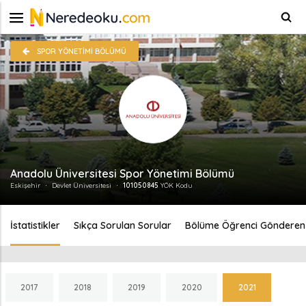
SPOR YÖNETIMI BÖLÜMÜ
Anadolu Üniversitesi Spor Yönetimi Bölümü
Eskişehir
Devlet Üniversitesi
101050845
YÖK Kodu
İstatistikler
Sıkça Sorulan Sorular
Bölüme Öğrenci Gönderen 
2017
2018
2019
2020
2021