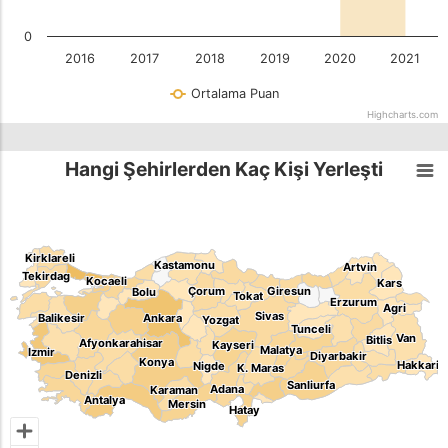
0
2016
2017
2018
2019
2020
2021
Ortalama Puan
Highcharts.com
Hangi Şehirlerden Kaç Kişi Yerleşti
Kirklareli
Kirklareli
Kastamonu
Kastamonu
Artvin
Artvin
Tekirdag
Tekirdag
Kocaeli
Kocaeli
Kars
Kars
Çorum
Çorum
Giresun
Giresun
Bolu
Bolu
Tokat
Tokat
Erzurum
Erzurum
Agri
Agri
Sivas
Sivas
Balikesir
Balikesir
Ankara
Ankara
Yozgat
Yozgat
Tunceli
Tunceli
Van
Van
Bitlis
Bitlis
Afyonkarahisar
Afyonkarahisar
Kayseri
Kayseri
Malatya
Malatya
Izmir
Izmir
Diyarbakir
Diyarbakir
Konya
Konya
Hakkari
Hakkari
Nigde
Nigde
K. Maras
K. Maras
Denizli
Denizli
Sanliurfa
Sanliurfa
Adana
Adana
Karaman
Karaman
Antalya
Antalya
Mersin
Mersin
Hatay
Hatay