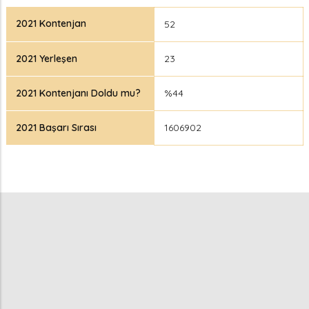
2021 Kontenjan
52
2021 Yerleşen
23
2021 Kontenjanı Doldu mu?
%44
2021 Başarı Sırası
1606902