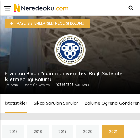
RAYLI SISTEMLER İŞLETMECILIĞI BÖLÜMÜ
Erzincan Binali Yıldırım Üniversitesi Raylı Sistemler
İşletmeciliği Bölümü
Erzincan
Devlet Üniversitesi
103650303
YÖK Kodu
İstatistikler
Sıkça Sorulan Sorular
Bölüme Öğrenci Gönderen 
2017
2018
2019
2020
2021