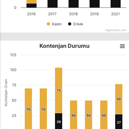
0
2016
2017
2018
2019
2021
Kadın
Erkek
Highcharts.com
Kontenjan Durumu
125
100
Kontenjan Oranı
75
75
75
50
50
50
70
70
70
70
25
50
50
50
50
50
50
29
29
27
27