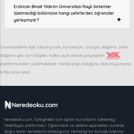
Erzincan Binali Yıldırım Üniversitesi Raylı Sistemler
İşletmeciliği bölümüne hangi şehirlerden öğrenciler
yerleşmiştir?
Üniversitelerle ilgili taban puanı, kontenjan, cinsiyet dağılımı, şehir
dağılımı gibi tüm bilgiler, halka açık olarak paylaşılan
platformundan çekilmektedir. Hatalı bilgi olduğunu düşünüyorsanız
lütfen bize iletin.
Neredeoku.com, Türkiye'deki tüm eğitim kurumlarını listelemeyi
hedefleyen platformdur. Öğrencilere ve velilere seçenekleri sunarak
doğru karar vermelerini amaçlıyoruz. Herhangi bir konuda öneriniz