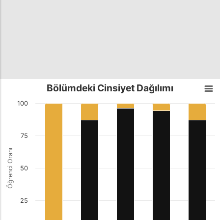
Bölümdeki Cinsiyet Dağılımı
100
75
Öğrenci Oranı
50
25