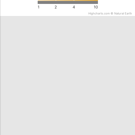
1
2
4
10
Highcharts.com ©
Natural Earth