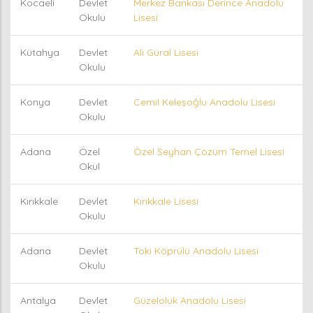
Kocaeli
Devlet
Merkez Bankası Derince Anadolu
Okulu
Lisesi
Kütahya
Devlet
Ali Güral Lisesi
Okulu
Konya
Devlet
Cemil Keleşoğlu Anadolu Lisesi
Okulu
Adana
Özel
Özel Seyhan Çözüm Temel Lisesi
Okul
Kırıkkale
Devlet
Kırıkkale Lisesi
Okulu
Adana
Devlet
Toki Köprülü Anadolu Lisesi
Okulu
Antalya
Devlet
Güzeloluk Anadolu Lisesi