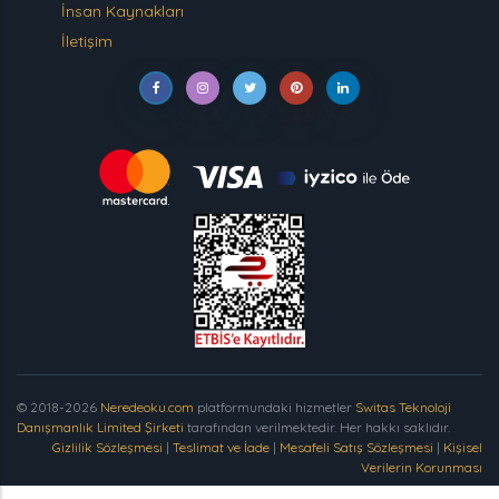
İnsan Kaynakları
İletişim
© 2018-2026
Neredeoku.com
platformundaki hizmetler
Switas Teknoloji
Danışmanlık Limited Şirketi
tarafından verilmektedir. Her hakkı saklıdır.
Gizlilik Sözleşmesi
|
Teslimat ve İade
|
Mesafeli Satış Sözleşmesi
|
Kişisel
Verilerin Korunması