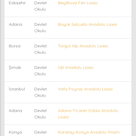
Eskişehir
Devlet
Beylikova Fen Lisesi
Okulu
Adana
Devlet
Büyük Selçuklu Anadolu Lisesi
Okulu
Bursa
Devlet
Turgut Alp Anadolu Lisesi
Okulu
Şırnak
Devlet
İdil Anadolu Lisesi
Okulu
İstanbul
Devlet
Vefa Poyraz Anadolu Lisesi
Okulu
Adana
Devlet
Adana Ticaret Odası Anadolu
Okulu
Lisesi
Konya
Devlet
Karatay Konya Anadolu İmam