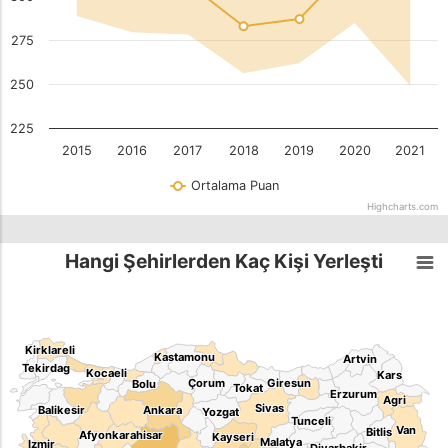
275
250
225
2015
2016
2017
2018
2019
2020
2021
Ortalama Puan
Highcharts.com
Hangi Şehirlerden Kaç Kişi Yerleşti
Kirklareli
Kirklareli
Kastamonu
Kastamonu
Artvin
Artvin
Tekirdag
Tekirdag
Kocaeli
Kocaeli
Kars
Kars
Çorum
Çorum
Giresun
Giresun
Bolu
Bolu
Tokat
Tokat
Erzurum
Erzurum
Agri
Agri
Sivas
Sivas
Balikesir
Balikesir
Ankara
Ankara
Yozgat
Yozgat
Tunceli
Tunceli
Van
Van
Bitlis
Bitlis
Afyonkarahisar
Afyonkarahisar
Kayseri
Kayseri
Malatya
Malatya
Izmir
Izmir