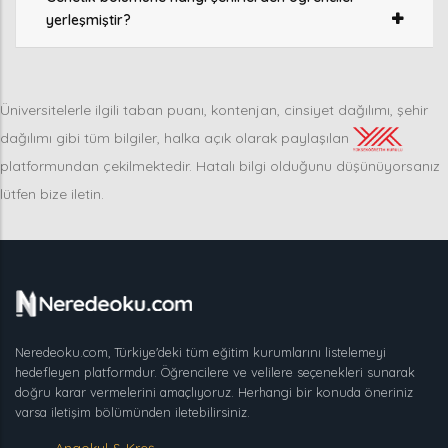
yerleşmiştir?
Üniversitelerle ilgili taban puanı, kontenjan, cinsiyet dağılımı, şehir
dağılımı gibi tüm bilgiler, halka açık olarak paylaşılan
platformundan çekilmektedir. Hatalı bilgi olduğunu düşünüyorsanız
lütfen bize iletin.
Neredeoku.com, Türkiye'deki tüm eğitim kurumlarını listelemeyi
hedefleyen platformdur. Öğrencilere ve velilere seçenekleri sunarak
doğru karar vermelerini amaçlıyoruz. Herhangi bir konuda öneriniz
varsa iletişim bölümünden iletebilirsiniz.