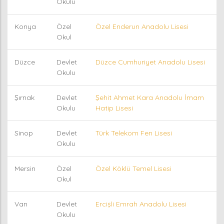
Okulu
Konya
Özel
Özel Enderun Anadolu Lisesi
Okul
Düzce
Devlet
Düzce Cumhuriyet Anadolu Lisesi
Okulu
Şırnak
Devlet
Şehit Ahmet Kara Anadolu İmam
Okulu
Hatip Lisesi
Sinop
Devlet
Türk Telekom Fen Lisesi
Okulu
Mersin
Özel
Özel Köklü Temel Lisesi
Okul
Van
Devlet
Ercişli Emrah Anadolu Lisesi
Okulu