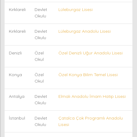
Kırklareli
Devlet
Lüleburgaz Lisesi
Okulu
Kırklareli
Devlet
Lüleburgaz Anadolu Lisesi
Okulu
Denizli
Özel
Özel Denizli Uğur Anadolu Lisesi
Okul
Konya
Özel
Özel Konya Bilim Temel Lisesi
Okul
Antalya
Devlet
Elmalı Anadolu İmam Hatip Lisesi
Okulu
İstanbul
Devlet
Çatalca Çok Programlı Anadolu
Okulu
Lisesi