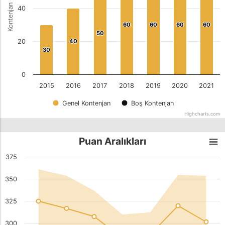
Kontenjan Oranı
40
60
60
60
60
60
60
60
60
50
50
20
40
40
30
30
0
2015
2016
2017
2018
2019
2020
2021
Genel Kontenjan
Boş Kontenjan
Highcharts.com
Puan Aralıkları
375
350
325
300