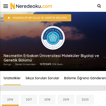
MOLEKÜLER BIYOLOJI VE GENETIK BÖLÜMÜ
Necmettin Erbakan Üniversitesi Moleküler Biyoloji ve
Genetik Bölümü
Konya
Devlet Üniversitesi
107010413
YÖK Kodu
İstatistikler
Sıkça Sorulan Sorular
Bölüme Öğrenci Gönderen 
2016
2017
2018
2019
2020