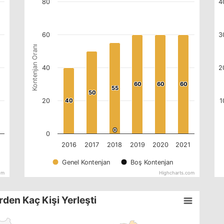
80
4
60
3
Kontenjan Oranı
40
2
60
60
60
60
60
60
55
55
50
50
20
40
40
1
0
0
0
2016
2017
2018
2019
2020
2021
Genel Kontenjan
Boş Kontenjan
om
Highcharts.com
rden Kaç Kişi Yerleşti