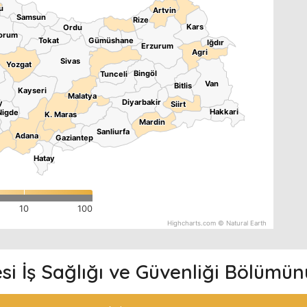
u
u
Artvin
Artvin
Samsun
Samsun
Rize
Rize
Kars
Kars
Ordu
Ordu
orum
orum
Tokat
Tokat
Gümüshane
Gümüshane
Iğdır
Iğdır
Erzurum
Erzurum
Agri
Agri
Sivas
Sivas
Yozgat
Yozgat
Bingöl
Bingöl
Tunceli
Tunceli
Van
Van
Bitlis
Bitlis
Kayseri
Kayseri
Malatya
Malatya
Diyarbakir
Diyarbakir
y
y
Siirt
Siirt
Hakkari
Hakkari
Nigde
Nigde
K. Maras
K. Maras
Mardin
Mardin
Sanliurfa
Sanliurfa
Adana
Adana
Gaziantep
Gaziantep
Hatay
Hatay
10
100
Highcharts.com ©
Natural Earth
si İş Sağlığı ve Güvenliği Bölümün