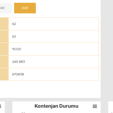
020
2021
62
62
%100
260.883
670838
Kontenjan Durumu