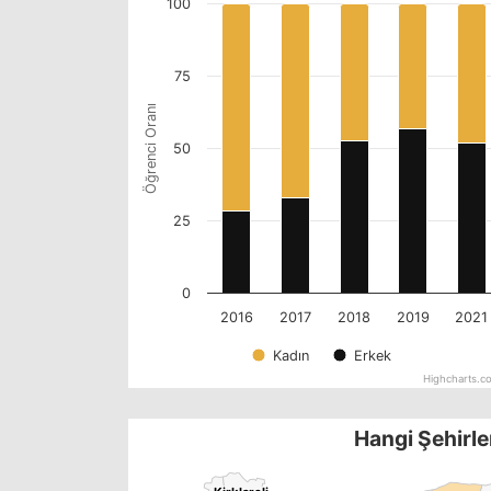
100
75
Öğrenci Oranı
50
25
0
2016
2017
2018
2019
2021
Kadın
Erkek
Highcharts.c
Hangi Şehirle