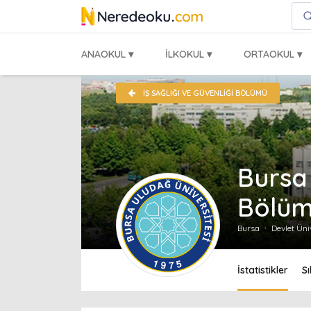
ANAOKUL ▾
İLKOKUL ▾
ORTAOKUL ▾
İŞ SAĞLIĞI VE GÜVENLIĞI BÖLÜMÜ
Bursa 
Bölü
Bursa
Devlet Üni
İstatistikler
S