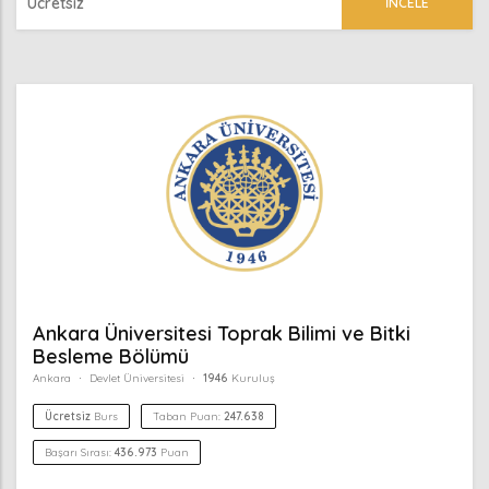
Ücretsiz
İNCELE
Ankara Üniversitesi Toprak Bilimi ve Bitki
Besleme Bölümü
Ankara
Devlet Üniversitesi
1946
Kuruluş
Ücretsiz
Burs
Taban Puan:
247.638
Başarı Sırası:
436.973
Puan