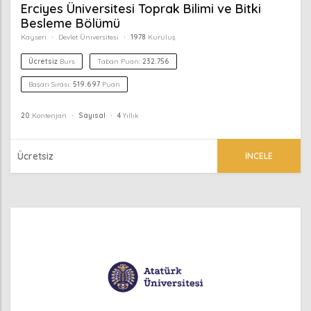
Erciyes Üniversitesi Toprak Bilimi ve Bitki
Besleme Bölümü
Kayseri
Devlet Üniversitesi
1978
Kuruluş
Ücretsiz
Burs
Taban Puan:
232.756
Başarı Sırası:
519.697
Puan
20
Kontenjan
Sayısal
4
Yıllık
Ücretsiz
İNCELE