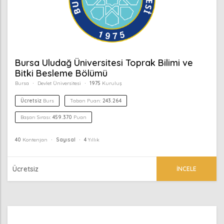
Bursa Uludağ Üniversitesi Toprak Bilimi ve
Bitki Besleme Bölümü
Bursa
Devlet Üniversitesi
1975
Kuruluş
Ücretsiz
Burs
Taban Puan:
243.264
Başarı Sırası:
459.370
Puan
40
Kontenjan
Sayısal
4
Yıllık
Ücretsiz
İNCELE