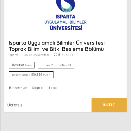
Isparta Uygulamalı Bilimler Üniversitesi
Toprak Bilimi ve Bitki Besleme Bölümü
Isparta
Devlet Üniversitesi
2018
Kuruluş
Ücretsiz
Burs
Taban Puan:
244.988
Başarı Sırası:
450.355
Puan
15
Kontenjan
Sayısal
4
Yıllık
Ücretsiz
İNCELE