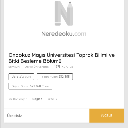
Ondokuz Mayıs Üniversitesi Toprak Bilimi ve
Bitki Besleme Bölümü
Samsun
Devlet Üniversitesi
1975
Kuruluş
Ücretsiz
Burs
Taban Puan:
232.355
Başarı Sırası:
522.168
Puan
20
Kontenjan
Sayısal
4
Yıllık
Ücretsiz
İNCELE