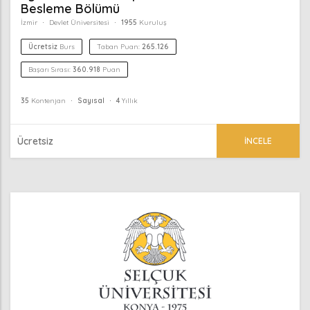
Besleme Bölümü
İzmir
Devlet Üniversitesi
1955
Kuruluş
Ücretsiz
Burs
Taban Puan:
265.126
Başarı Sırası:
360.918
Puan
35
Kontenjan
Sayısal
4
Yıllık
Ücretsiz
İNCELE