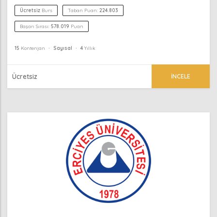
Ücretsiz
Burs
Taban Puan:
224.803
Başarı Sırası:
578.019
Puan
15
Kontenjan
Sayısal
4
Yıllık
Ücretsiz
İNCELE