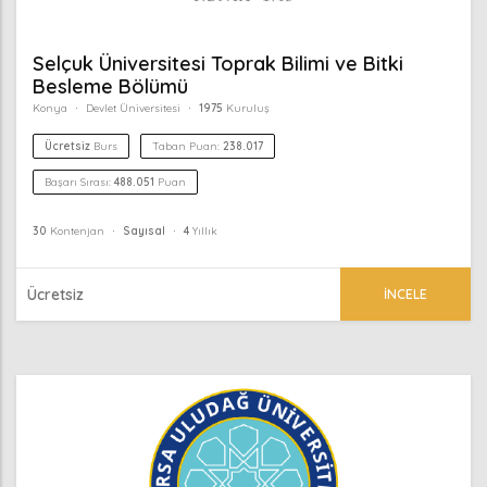
Selçuk Üniversitesi Toprak Bilimi ve Bitki
Besleme Bölümü
Konya
Devlet Üniversitesi
1975
Kuruluş
Ücretsiz
Burs
Taban Puan:
238.017
Başarı Sırası:
488.051
Puan
30
Kontenjan
Sayısal
4
Yıllık
Ücretsiz
İNCELE