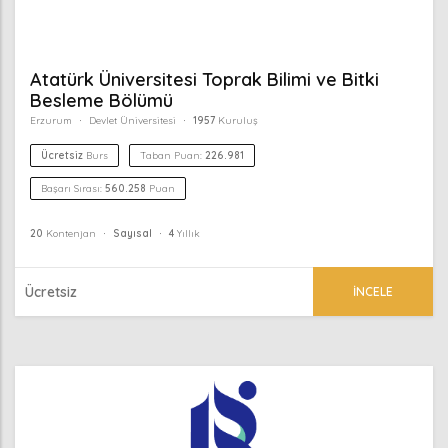
Atatürk Üniversitesi Toprak Bilimi ve Bitki
Besleme Bölümü
Erzurum
Devlet Üniversitesi
1957
Kuruluş
Ücretsiz
Burs
Taban Puan:
226.981
Başarı Sırası:
560.258
Puan
20
Kontenjan
Sayısal
4
Yıllık
Ücretsiz
İNCELE