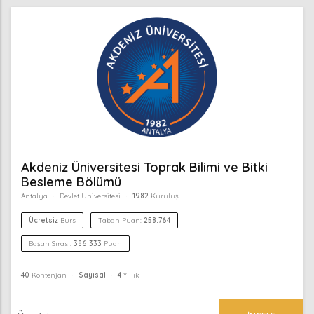
Akdeniz Üniversitesi Toprak Bilimi ve Bitki
Besleme Bölümü
Antalya
Devlet Üniversitesi
1982
Kuruluş
Ücretsiz
Burs
Taban Puan:
258.764
Başarı Sırası:
386.333
Puan
40
Kontenjan
Sayısal
4
Yıllık