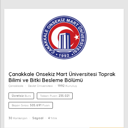
Çanakkale Onsekiz Mart Üniversitesi Toprak
Bilimi ve Bitki Besleme Bölümü
Çanakkale
Devlet Üniversitesi
1992
Kuruluş
Ücretsiz
Burs
Taban Puan:
235.021
Başarı Sırası:
505.691
Puan
30
Kontenjan
Sayısal
4
Yıllık