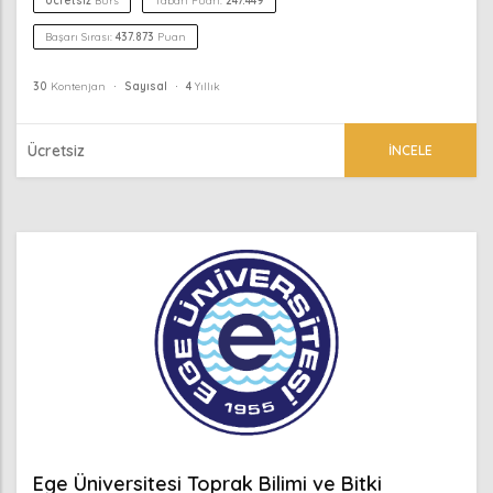
Ücretsiz
Burs
Taban Puan:
247.449
Başarı Sırası:
437.873
Puan
30
Kontenjan
Sayısal
4
Yıllık
Ücretsiz
İNCELE
Ege Üniversitesi Toprak Bilimi ve Bitki