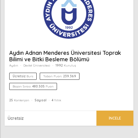
Aydın Adnan Menderes Üniversitesi Toprak
Bilimi ve Bitki Besleme Bölümü
Aydın
Devlet Üniversitesi
1992
Kuruluş
Ücretsiz
Burs
Taban Puan:
239.369
Başarı Sırası:
480.505
Puan
25
Kontenjan
Sayısal
4
Yıllık
Ücretsiz
İNCELE