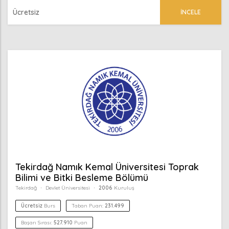
Ücretsiz
İNCELE
Tekirdağ Namık Kemal Üniversitesi Toprak
Bilimi ve Bitki Besleme Bölümü
Tekirdağ
Devlet Üniversitesi
2006
Kuruluş
Ücretsiz
Burs
Taban Puan:
231.499
Başarı Sırası:
527.910
Puan