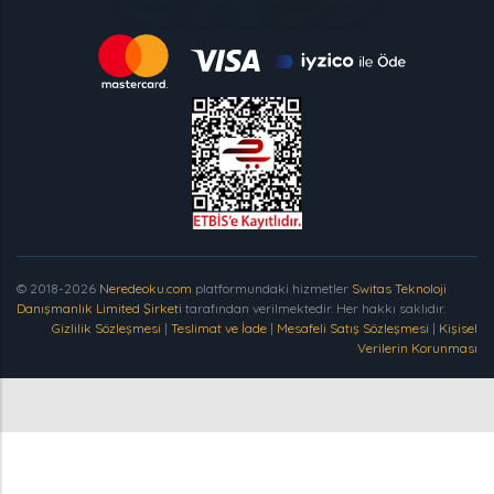
© 2018-2026
Neredeoku.com
platformundaki hizmetler
Switas Teknoloji
Danışmanlık Limited Şirketi
tarafından verilmektedir. Her hakkı saklıdır.
Gizlilik Sözleşmesi
|
Teslimat ve İade
|
Mesafeli Satış Sözleşmesi
|
Kişisel
Verilerin Korunması