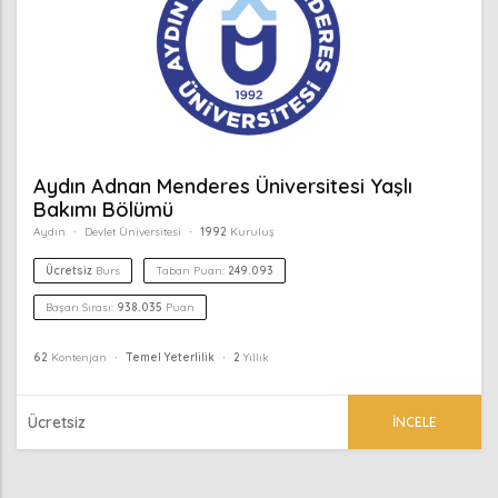
Aydın Adnan Menderes Üniversitesi Yaşlı
Bakımı Bölümü
Aydın
Devlet Üniversitesi
1992
Kuruluş
Ücretsiz
Burs
Taban Puan:
249.093
Başarı Sırası:
938.035
Puan
62
Kontenjan
Temel Yeterlilik
2
Yıllık
Ücretsiz
İNCELE