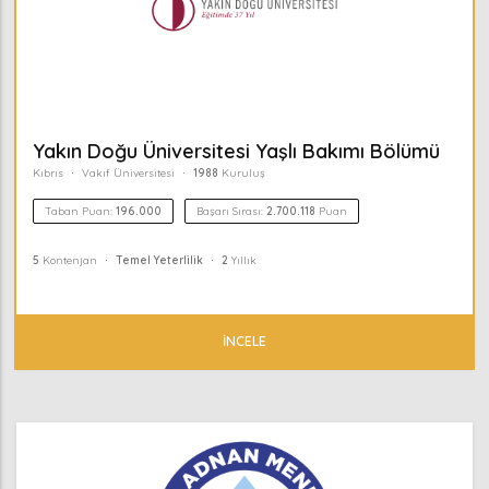
Yakın Doğu Üniversitesi Yaşlı Bakımı Bölümü
Kıbrıs
Vakıf Üniversitesi
1988
Kuruluş
Taban Puan:
196.000
Başarı Sırası:
2.700.118
Puan
5
Kontenjan
Temel Yeterlilik
2
Yıllık
%100 Burslu
İNCELE