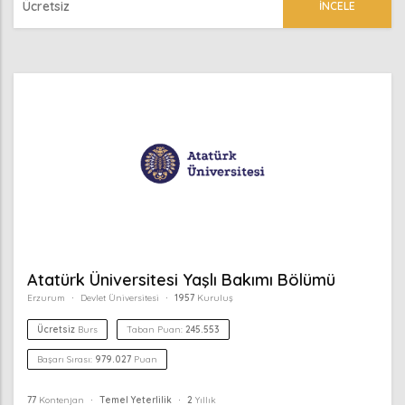
Ücretsiz
İNCELE
Atatürk Üniversitesi Yaşlı Bakımı Bölümü
Erzurum
Devlet Üniversitesi
1957
Kuruluş
Ücretsiz
Burs
Taban Puan:
245.553
Başarı Sırası:
979.027
Puan
77
Kontenjan
Temel Yeterlilik
2
Yıllık