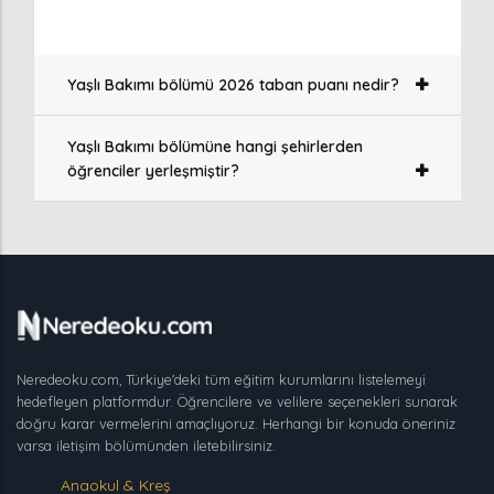
Yaşlı Bakımı bölümü 2026 taban puanı nedir?
Yaşlı Bakımı bölümüne hangi şehirlerden
öğrenciler yerleşmiştir?
Neredeoku.com, Türkiye'deki tüm eğitim kurumlarını listelemeyi
hedefleyen platformdur. Öğrencilere ve velilere seçenekleri sunarak
doğru karar vermelerini amaçlıyoruz. Herhangi bir konuda öneriniz
varsa iletişim bölümünden iletebilirsiniz.
Anaokul & Kreş