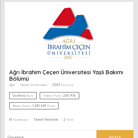
Ağrı İbrahim Çeçen Üniversitesi Yaşlı Bakımı
Bölümü
Ağrı
Devlet Üniversitesi
2007
Kuruluş
Ücretsiz
Burs
Taban Puan:
236.976
Başarı Sırası:
1.081.549
Puan
41
Kontenjan
Temel Yeterlilik
2
Yıllık
Ücretsiz
İNCELE