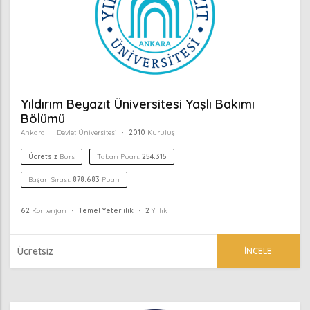
Yıldırım Beyazıt Üniversitesi Yaşlı Bakımı
Bölümü
Ankara
Devlet Üniversitesi
2010
Kuruluş
Ücretsiz
Burs
Taban Puan:
254.315
Başarı Sırası:
878.683
Puan
62
Kontenjan
Temel Yeterlilik
2
Yıllık
Ücretsiz
İNCELE