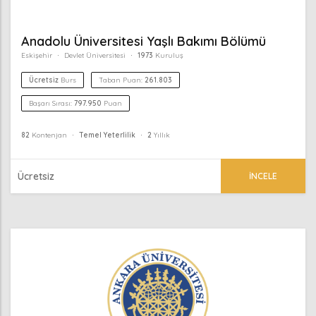
Anadolu Üniversitesi Yaşlı Bakımı Bölümü
Eskişehir
Devlet Üniversitesi
1973
Kuruluş
Ücretsiz
Burs
Taban Puan:
261.803
Başarı Sırası:
797.950
Puan
82
Kontenjan
Temel Yeterlilik
2
Yıllık
Ücretsiz
İNCELE