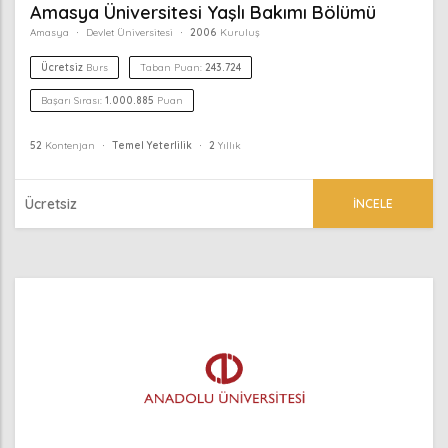
Amasya Üniversitesi Yaşlı Bakımı Bölümü
Amasya
Devlet Üniversitesi
2006
Kuruluş
Ücretsiz
Burs
Taban Puan:
243.724
Başarı Sırası:
1.000.885
Puan
52
Kontenjan
Temel Yeterlilik
2
Yıllık
Ücretsiz
İNCELE