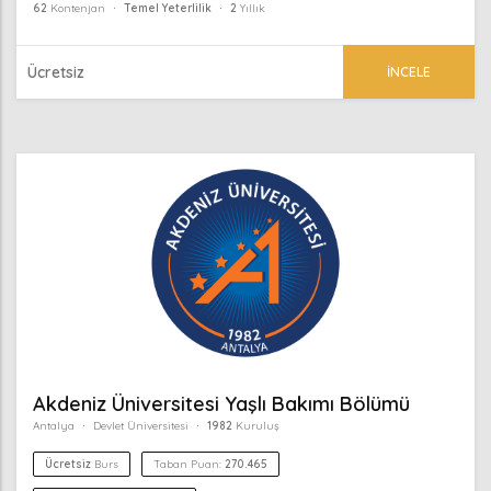
62
Kontenjan
Temel Yeterlilik
2
Yıllık
Ücretsiz
İNCELE
Akdeniz Üniversitesi Yaşlı Bakımı Bölümü
Antalya
Devlet Üniversitesi
1982
Kuruluş
Ücretsiz
Burs
Taban Puan:
270.465