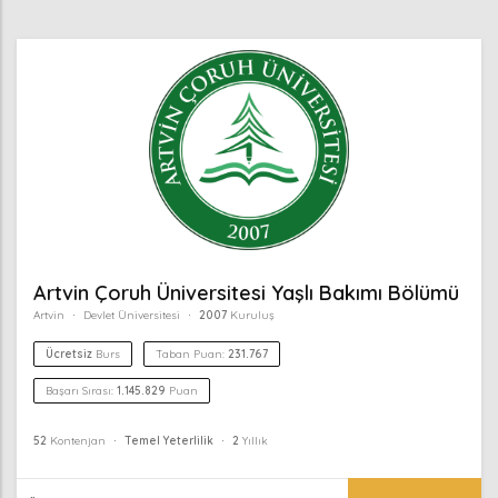
Artvin Çoruh Üniversitesi Yaşlı Bakımı Bölümü
Artvin
Devlet Üniversitesi
2007
Kuruluş
Ücretsiz
Burs
Taban Puan:
231.767
Başarı Sırası:
1.145.829
Puan
52
Kontenjan
Temel Yeterlilik
2
Yıllık