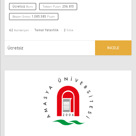
Ücretsiz
Burs
Taban Puan:
236.813
Başarı Sırası:
1.083.585
Puan
62
Kontenjan
Temel Yeterlilik
2
Yıllık
Ücretsiz
İNCELE