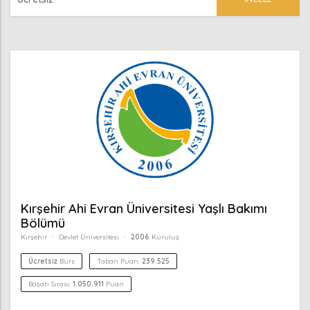
Kırşehir Ahi Evran Üniversitesi Yaşlı Bakımı
Bölümü
Kırşehir
Devlet Üniversitesi
2006
Kuruluş
Ücretsiz
Burs
Taban Puan:
239.525
Başarı Sırası:
1.050.911
Puan