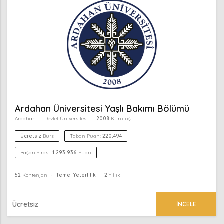
Ardahan Üniversitesi Yaşlı Bakımı Bölümü
Ardahan
Devlet Üniversitesi
2008
Kuruluş
Ücretsiz
Burs
Taban Puan:
220.494
Başarı Sırası:
1.293.936
Puan
52
Kontenjan
Temel Yeterlilik
2
Yıllık
Ücretsiz
İNCELE